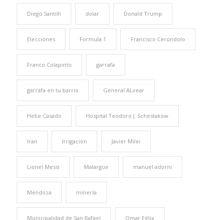
Diego Santilli
dolar
Donald Trump
Elecciones
Formula 1
Francisco Cerúndolo
Franco Colapinto
garrafa
garrafa en tu barrio
General ALvear
Hebe Casado
Hospital Teodoro J. Schestakow
Iran
Irrigación
Javier Milei
Lionel Messi
Malargüe
manuel adorni
Mendoza
minería
Municipalidad de San Rafael
Omar Félix