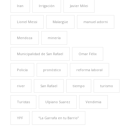
Iran
Irrigación
Javier Milei
Lionel Messi
Malargüe
manuel adorni
Mendoza
minería
Municipalidad de San Rafael
Omar Félix
Policía
pronóstico
reforma laboral
river
San Rafael
tiempo
turismo
Turistas
Ulpiano Suarez
Vendimia
YPF
“La Garrafa en tu Barrio”