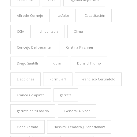
Alfredo Cornejo
asfalto
Capacitación
CCIA
chiqui tapia
Clima
Concejo Deliberante
Cristina Kirchner
Diego Santilli
dolar
Donald Trump
Elecciones
Formula 1
Francisco Cerúndolo
Franco Colapinto
garrafa
garrafa en tu barrio
General ALvear
Hebe Casado
Hospital Teodoro J. Schestakow