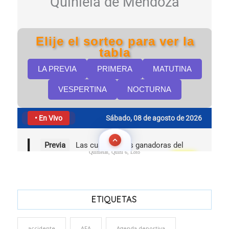
Quinielas, Quini 6, Loto
ETIQUETAS
accidente
AFA
Agenda deportiva