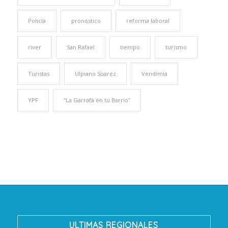
Policía
pronóstico
reforma laboral
river
San Rafael
tiempo
turismo
Turistas
Ulpiano Suarez
Vendimia
YPF
“La Garrafa en tu Barrio”
ULTIMAS REGIONALES