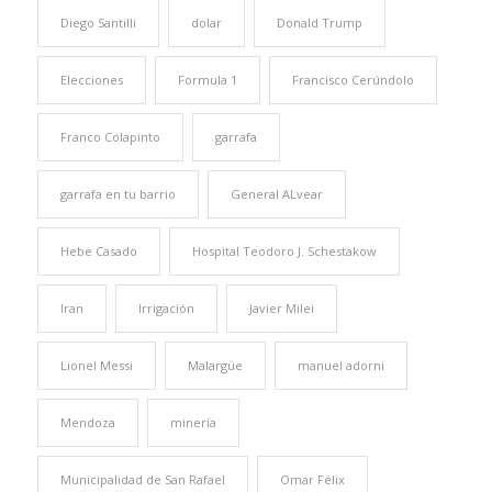
Diego Santilli
dolar
Donald Trump
Elecciones
Formula 1
Francisco Cerúndolo
Franco Colapinto
garrafa
garrafa en tu barrio
General ALvear
Hebe Casado
Hospital Teodoro J. Schestakow
Iran
Irrigación
Javier Milei
Lionel Messi
Malargüe
manuel adorni
Mendoza
minería
Municipalidad de San Rafael
Omar Félix