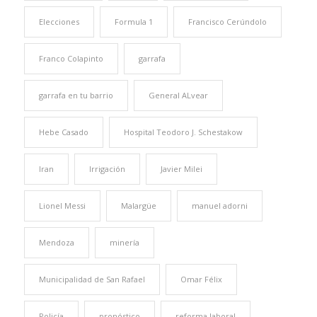
Elecciones
Formula 1
Francisco Cerúndolo
Franco Colapinto
garrafa
garrafa en tu barrio
General ALvear
Hebe Casado
Hospital Teodoro J. Schestakow
Iran
Irrigación
Javier Milei
Lionel Messi
Malargüe
manuel adorni
Mendoza
minería
Municipalidad de San Rafael
Omar Félix
Policía
pronóstico
reforma laboral