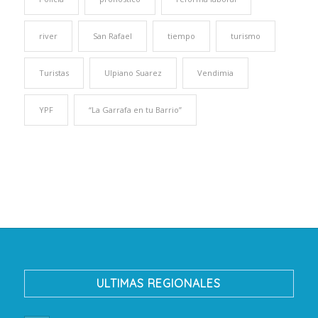
river
San Rafael
tiempo
turismo
Turistas
Ulpiano Suarez
Vendimia
YPF
“La Garrafa en tu Barrio”
ULTIMAS REGIONALES