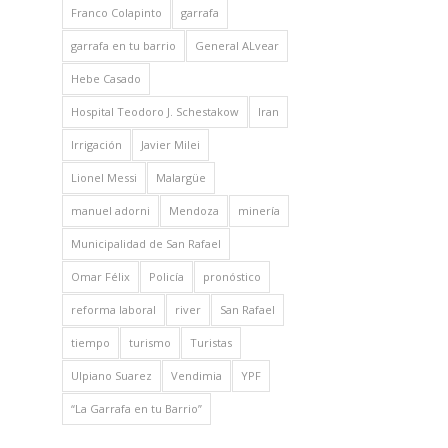
Franco Colapinto
garrafa
garrafa en tu barrio
General ALvear
Hebe Casado
Hospital Teodoro J. Schestakow
Iran
Irrigación
Javier Milei
Lionel Messi
Malargüe
manuel adorni
Mendoza
minería
Municipalidad de San Rafael
Omar Félix
Policía
pronóstico
reforma laboral
river
San Rafael
tiempo
turismo
Turistas
Ulpiano Suarez
Vendimia
YPF
“La Garrafa en tu Barrio”