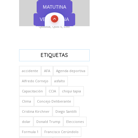
Quinielas, Quini 6, Loto
ETIQUETAS
accidente
AFA
Agenda deportiva
Alfredo Cornejo
asfalto
Capacitación
CCIA
chiqui tapia
Clima
Concejo Deliberante
Cristina Kirchner
Diego Santilli
dolar
Donald Trump
Elecciones
Formula 1
Francisco Cerúndolo