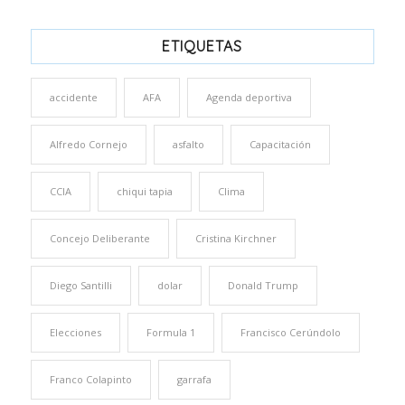
ETIQUETAS
accidente
AFA
Agenda deportiva
Alfredo Cornejo
asfalto
Capacitación
CCIA
chiqui tapia
Clima
Concejo Deliberante
Cristina Kirchner
Diego Santilli
dolar
Donald Trump
Elecciones
Formula 1
Francisco Cerúndolo
Franco Colapinto
garrafa