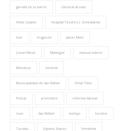
garrafa en tu barrio
General ALvear
Hebe Casado
Hospital Teodoro J. Schestakow
Iran
Irrigación
Javier Milei
Lionel Messi
Malargüe
manuel adorni
Mendoza
minería
Municipalidad de San Rafael
Omar Félix
Policía
pronóstico
reforma laboral
river
San Rafael
tiempo
turismo
Turistas
Ulpiano Suarez
Vendimia