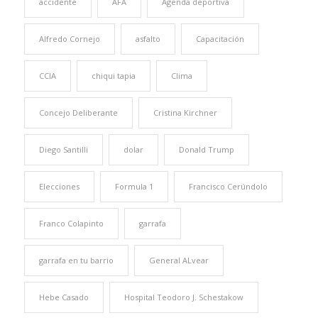
accidente
AFA
Agenda deportiva
Alfredo Cornejo
asfalto
Capacitación
CCIA
chiqui tapia
Clima
Concejo Deliberante
Cristina Kirchner
Diego Santilli
dolar
Donald Trump
Elecciones
Formula 1
Francisco Cerúndolo
Franco Colapinto
garrafa
garrafa en tu barrio
General ALvear
Hebe Casado
Hospital Teodoro J. Schestakow