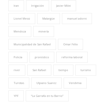
Iran
Irrigación
Javier Milei
Lionel Messi
Malargüe
manuel adorni
Mendoza
minería
Municipalidad de San Rafael
Omar Félix
Policía
pronóstico
reforma laboral
river
San Rafael
tiempo
turismo
Turistas
Ulpiano Suarez
Vendimia
YPF
“La Garrafa en tu Barrio”