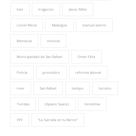
Iran
Irrigación
Javier Milei
Lionel Messi
Malargüe
manuel adorni
Mendoza
minería
Municipalidad de San Rafael
Omar Félix
Policía
pronóstico
reforma laboral
river
San Rafael
tiempo
turismo
Turistas
Ulpiano Suarez
Vendimia
YPF
“La Garrafa en tu Barrio”