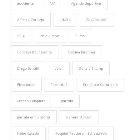
accidente
AFA
Agenda deportiva
Alfredo Cornejo
asfalto
Capacitación
CCIA
chiqui tapia
Clima
Concejo Deliberante
Cristina Kirchner
Diego Santilli
dolar
Donald Trump
Elecciones
Formula 1
Francisco Cerúndolo
Franco Colapinto
garrafa
garrafa en tu barrio
General ALvear
Hebe Casado
Hospital Teodoro J. Schestakow